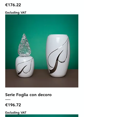
Price
€176.22
Excluding VAT
Serie Foglia con decoro
Price
€196.72
Excluding VAT