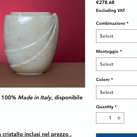
Price
€278.68
Excluding VAT
Combinazione
*
Select
Montaggio
*
Select
Colore
*
Select
na 100%
Made in Italy
, disponibile
Quantity
*
ristallo inclusi nel prezzo .